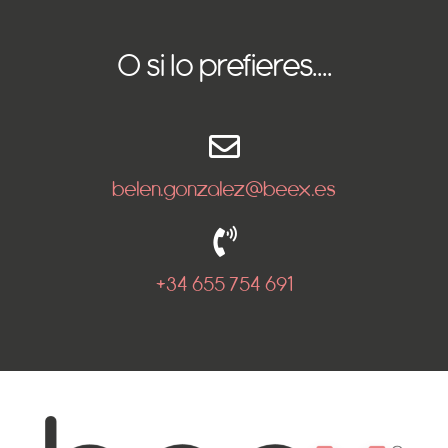
O si lo prefieres....
belen.gonzalez@beex.es
+34 655 754 691